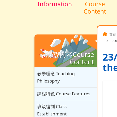
Information
Course
Content
首頁
>
23
課程內容Course
23
Content
the
教學理念 Teaching
Philosophy
課程特色 Course Features
班級編制 Class
Establishment