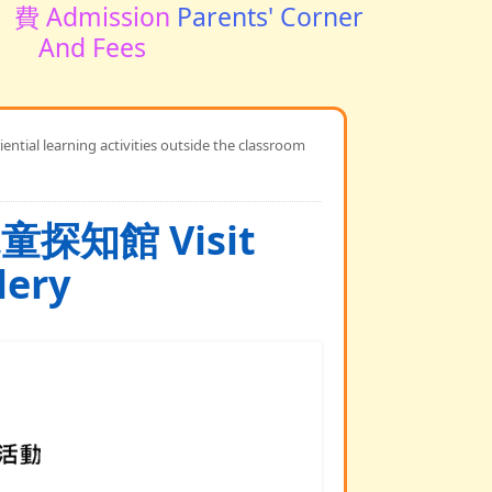
費 Admission
Parents' Corner
And Fees
arning activities outside the classroom
探知館 Visit
lery