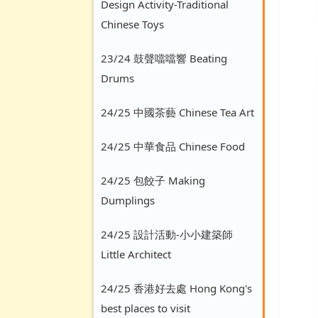
Design Activity-Traditional
Chinese Toys
23/24 鼓聲噹噹響 Beating
Drums
24/25 中國茶藝 Chinese Tea Art
24/25 中華食品 Chinese Food
24/25 包餃子 Making
Dumplings
24/25 設計活動-小小建築師
Little Architect
24/25 香港好去處 Hong Kong's
best places to visit