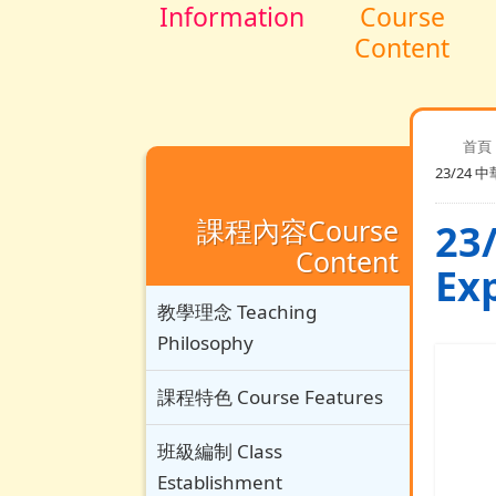
Information
Course
Content
首頁
23/24 中
課程內容Course
23
Content
Ex
教學理念 Teaching
Philosophy
課程特色 Course Features
班級編制 Class
Establishment