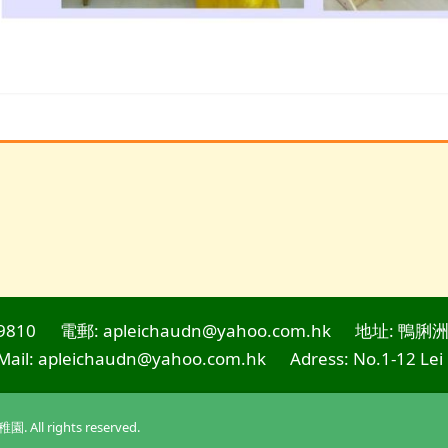
9810
電郵: apleichaudn@yahoo.com.hk
地址: 鴨脷洲
Mail: apleichaudn@yahoo.com.hk
Adress: No.1-12 Lei
l rights reserved.