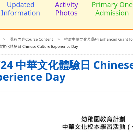
Updated
Activity
Primary One
Information
Photos
Admission
>
課程內容Course Content
>
推廣中華文化及藝術 Enhanced Grant for Pro
華文化體驗日 Chinese Culture Experience Day
/24 中華文化體驗日 Chinese 
perience Day