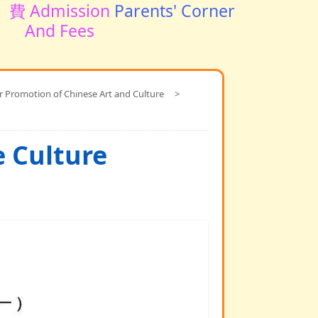
費 Admission
Parents' Corner
And Fees
motion of Chinese Art and Culture
>
Culture