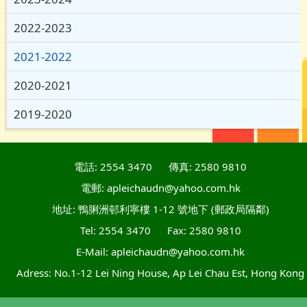
2022-2023
2021-2022
2020-2021
2019-2020
電話: 2554 3470
傳真: 2580 9810
電郵: apleichaudn@yahoo.com.hk
地址: 鴨脷洲邨利寧樓 1-12 號地下 (郵政局隔鄰)
Tel: 2554 3470
Fax: 2580 9810
E-Mail: apleichaudn@yahoo.com.hk
Adress: No.1-12 Lei Ning House, Ap Lei Chau Est, Hong Kong