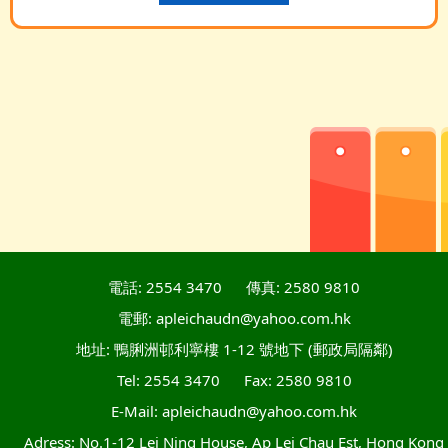
電話: 2554 3470
傳真: 2580 9810
電郵: apleichaudn@yahoo.com.hk
地址: 鴨脷洲邨利寧樓 1-12 號地下 (郵政局隔鄰)
Tel: 2554 3470
Fax: 2580 9810
E-Mail: apleichaudn@yahoo.com.hk
Adress: No.1-12 Lei Ning House, Ap Lei Chau Est, Hong Kong