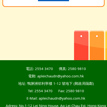
電話: 2554 3470
傳真: 2580 9810
電郵: apleichaudn@yahoo.com.hk
地址: 鴨脷洲邨利寧樓 1-12 號地下 (郵政局隔鄰)
Tel: 2554 3470
Fax: 2580 9810
E-Mail: apleichaudn@yahoo.com.hk
Adress: No.1-12 Lei Ning House, Ap Lei Chau Est, Hong Kong