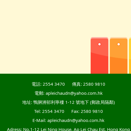
電話: 2554 3470
傳真: 2580 9810
電郵: apleichaudn@yahoo.com.hk
地址: 鴨脷洲邨利寧樓 1-12 號地下 (郵政局隔鄰)
Tel: 2554 3470
Fax: 2580 9810
E-Mail: apleichaudn@yahoo.com.hk
Adress: No.1-12 Lei Ning House, Ap Lei Chau Est, Hong Kong