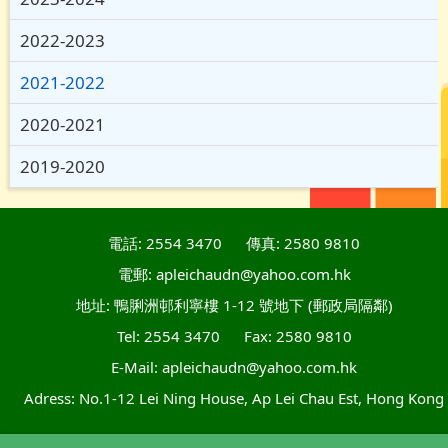
2022-2023
2021-2022
2020-2021
2019-2020
電話: 2554 3470
傳真: 2580 9810
電郵: apleichaudn@yahoo.com.hk
地址: 鴨脷洲邨利寧樓 1-12 號地下 (郵政局隔鄰)
Tel: 2554 3470
Fax: 2580 9810
E-Mail: apleichaudn@yahoo.com.hk
Adress: No.1-12 Lei Ning House, Ap Lei Chau Est, Hong Kong