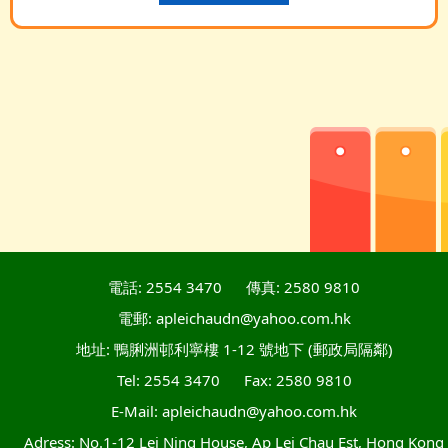
電話: 2554 3470
傳真: 2580 9810
電郵: apleichaudn@yahoo.com.hk
地址: 鴨脷洲邨利寧樓 1-12 號地下 (郵政局隔鄰)
Tel: 2554 3470
Fax: 2580 9810
E-Mail: apleichaudn@yahoo.com.hk
Adress: No.1-12 Lei Ning House, Ap Lei Chau Est, Hong Kong